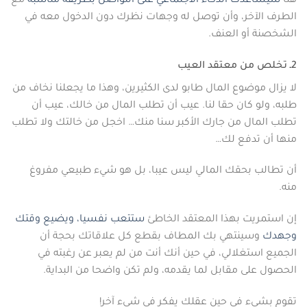
هنا
سيساعدك الذكاء الاجتماعي على التواصل بطريقة مناسبة
مع
الطرف الآخر، وأن توصل له وجهات نظرك دون الدخول معه في
الشخصنة أو العنف.
2ـ تخلص من معتقد العيب
لا يزال موضوع المال طابو لدى الكثيرين، وهذا ما يجعلنا نخاف من
طلبه، ولو كان حقا لنا. عيب أن تطلب المال من خالك، عيب أن
تطلب المال من جارك الأكبر سنا منك… اخجل من خالتك ولا تطلب
منها أن تدفع لك…
أن تطالب بحقك المالي ليس عيبا، بل هو شيء طبيعي مفروغ
منه.
إن استمريت بهذا المعتقد الخاطئ
ستتعب نفسيا، ويضيع وقتك
وجهدك
وسينتهي بك المطاف بقطع كل علاقاتك بحجة أن
الجميع استغلالي، في حين أنك أنت من لم يعبر عن رغبته في
الحصول على مقابل لما يقدمه، ولم تكن واضحا من البداية.
تقوم بشيء في حين عقلك يفكر في شيء آخر!