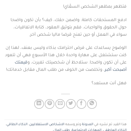
فتظهر بمظهر الشخص السعَّاي!
ادفع المستحقات كاملة. واضمن حقك، كيف؟ بأن تكون واضحا
حول الحقوق والواجبات، فقم بتوثيق العقود، كتابة الاتفاقيات،
سواء في العمل أو حين تمنح قرضا ماليا شخص آخر.
الوضوح يساعدك على فرض احترامك بذكاء وليس بعنف، لهذا إن
كنت ستشتغل على مهارة واحدة خلال هذا الأسبوع فهي أن تتعود
على أن تكون واضحا. ستلاحظ أن شخصيتك تغيرت، و
قيمتك
أصبحت أكبر
، وتخلصت من الخوف من طلب المال مقابل خدماتك!
فهل أنت مستعد؟
هذا القيد تم نشره في
المدونة
وتم وسمه
الاشخاص الاستغلاليين
،
الذكاء الطاقي
،
الذكاء العاطفي
،
المهارات الاجتماعية
،
طلب المال
.