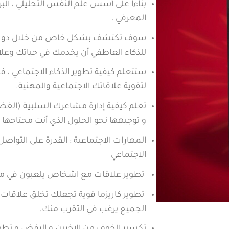
بناءا على أسس علم النفس التحليلي ، البر
المعرفي ،
سوف تكتشف بشكل خاص من خلال دورة ال
للذكاء العاطفي أن يخدمك في حياتك وعلا
ستتعلم كيفية تطوير الذكاء الاجتماعي ، ف
لتقوية علاقاتك الاجتماعية والمهنية.
تعلم كيفية إدارة مشاعرك السلبية (الغضب
و توجيهها نحو الحلول الذي أنت محتاجها ف
المهارات الاجتماعية :
القدرة على التواصل 
الاجتماعي
تطوير علاقات مع اشخاص يلعبون في م
تطوير كاريزما قوية تجعلك تخلق علاقا
الجميع يرغب في التقرب منك.