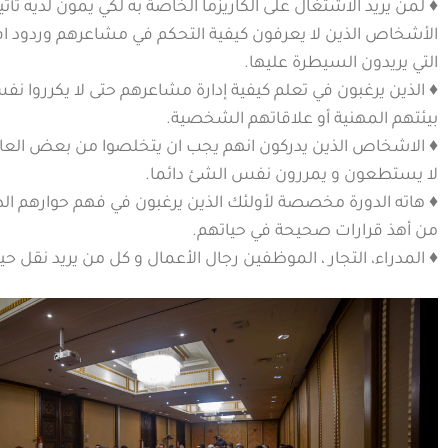
♦ لمن يريد الاشتغال على الكاريزما الخاصة به لكي يمون لديه تأث
الأشخاص الذين لا يعرفون كيفية التحكم في مشاعرهم وردود ا
التي يريدون السيطرة عليها.
♦ الذين يرغبون في تعلم كيفية إدارة مشاعرهم حتى لا يكرروا 
بيئتهم المهنية أو علاقاتهم الشخصية.
♦ الاشخاص الذين يدركون انهم يجب ان يتخلصوا من بعض العاد
لا يستطعون و يمررون نفس الشئ دائما.
♦ هاته الدورة مخصصة لأولئك الذين يرغبون في فهم حوارهم الدا
من أهذ قرارات صحيحة في حياتهم.
♦ المدراء، التجار ، الموظفين رجال الأعمال و كل من يريد نقل ح