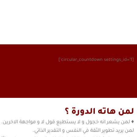
[circular_countdown settings_id='1']
لمن هاته الدورة ؟
♦ لمن يشعر انه خجول و لا يستطيع قول لا و مواجهة الاخرين.
لمن يريد تطوير الثقة في النفس و التقدير الذاتي.