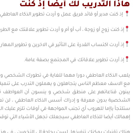
هاذا التدريب لك أيضا إذ كنت
إذ كنت مدير أو قائد فريق عمل و أردت تطوير الذكاء العاطفي
إذ كنت زوج أو زوجة ، أب أو أم و أردت تطوير علاقتك مع ا
إذ أردت اكتساب القدرة على التأثير في الاخرين و تطوير المهارا
إذ أردت تطوير علاقاتك في المجتمع بصفة عامة.
يلعب الذكاء العاطفي دورا مهما للغاية في تطورك الشخصي و ا
مع الاسف معظم الناس يتجاهلون و يهملون التدرب على تنمية
يبنون قناعاتهم على منطق شخصي و ينسون أن العواطف تلعب 
الشخصية بدون معرفة و إدراك أسس الذكاء العاطفي ، لن تعرف
ستلتجأ ياإما للهروب أي تجنب المواجهة في أوقات تلزم عليك الم
إهمالك أيضا للذكاء العاطفي سيجعلك تجهل الأشياء التي توقذ
هناك تقنيات يمكنك تنفيذها. لست بحاجة إلى التخمين ، في