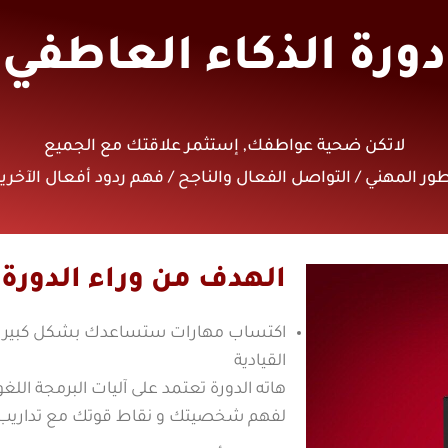
دورة الذكاء العاطفي
لاتكن ضحية عواطفك, إستثمر علاقتك مع الجميع
لتطور المهني / التواصل الفعال والناجح / فهم ردود أفعال الآخر
الهدف من وراء الدورة 
اكتساب مهارات ستساعدك بشكل كبير عل
القيادية
لفهم شخصيتك و نقاط قوتك مع تداريب جما