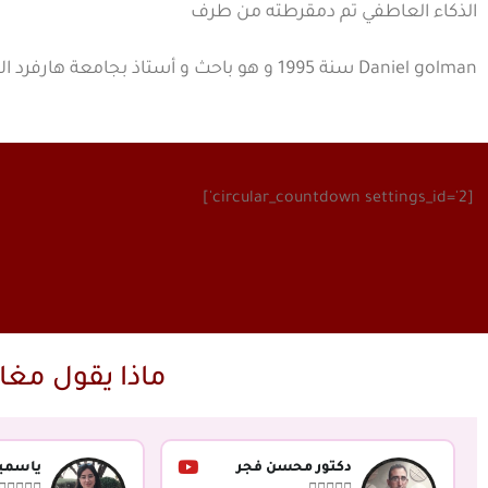
الذكاء العاطفي تم دمقرطته من طرف
[circular_countdown settings_id='2']
ماذا يقول مغار
دكتور محسن فجر
ياسمي