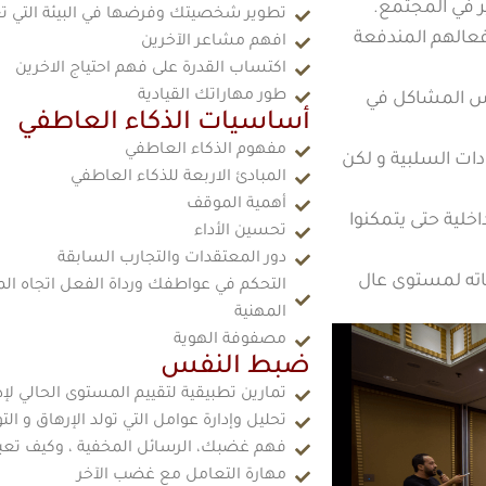
ير في المجتمع.
تطوير شخصيتك وفرضها في البيئة التي 
فعالهم المندفعة
افهم مشاعر الآخرين
اكتساب القدرة على فهم احتياج الاخرين
طور مهاراتك القيادية
نفس المشاكل في
أساسيات الذكاء العاطفي
مفهوم الذكاء العاطفي
ات السلبية و لكن
المبادئ الاربعة للذكاء العاطفي
أهمية الموقف
خلية حتى يتمكنوا
تحسين الأداء
دور المعتقدات والتجارب السابقة
ياته لمستوى عال
التحكم في عواطفك ورداة الفعل اتجاه ال
المهنية
مصفوفة الهوية
ضبط النفس
تمارين تطبيقية لتقييم المستوى الحالي ل
تحليل وإدارة عوامل التي تولد الإرهاق و ا
فهم غضبك، الرسائل المخفية ، وكيف تعبر
مهارة التعامل مع غضب الآخر