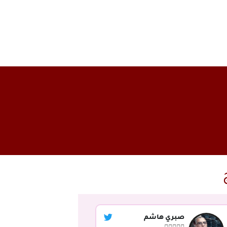
صبري هاشم