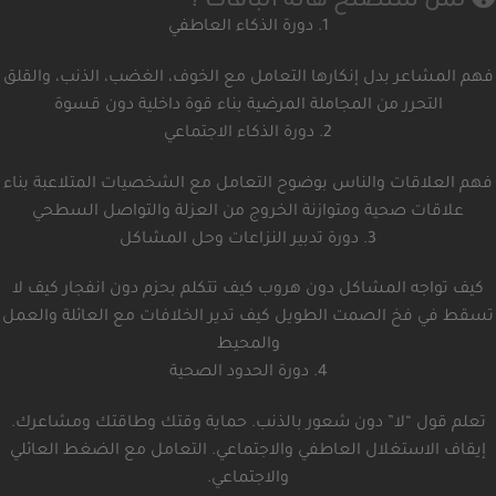
لمن ستصلح هاته الباقات ؟
1. دورة الذكاء العاطفي
فهم المشاعر بدل إنكارها التعامل مع الخوف، الغضب، الذنب، والقلق
التحرر من المجاملة المرضية بناء قوة داخلية دون قسوة
2. دورة الذكاء الاجتماعي
فهم العلاقات والناس بوضوح التعامل مع الشخصيات المتلاعبة بناء
علاقات صحية ومتوازنة الخروج من العزلة والتواصل السطحي
3. دورة تدبير النزاعات وحل المشاكل
كيف تواجه المشاكل دون هروب كيف تتكلم بحزم دون انفجار كيف لا
تسقط في فخ الصمت الطويل كيف تدير الخلافات مع العائلة والعمل
والمحيط
4. دورة الحدود الصحية
تعلم قول “لا” دون شعور بالذنب. حماية وقتك وطاقتك ومشاعرك.
إيقاف الاستغلال العاطفي والاجتماعي. التعامل مع الضغط العائلي
والاجتماعي.