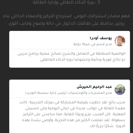
5. دورة الذكاء الطاقي وإدارة الطاقة
فهم مصادر استنزافك اليومي. استرجاع التركيز والصفاء الداخلي بناء
روتين يحافظ على طاقتك الدخول في حالة وضوح وفايب أقوى
يوسف أودرا
مدير قسم في شركة دولية
الواقعية المطلقة في التعامل والشرح نصائح عملية برنامج تدريبي
ذو نتائج فورية ودائمة وخصوصا دورة الذكاء العاطفي‎
عبد الرحيم الحيرش
مدير المشتريات واللوجستيات (رئيس إدارة سلسلة التوريد)
مدرب رائع، لقد حظيت بفرصة المشاركة في دورتك التدريبية. كانت
مفيدة للغاية في جوانب عديدة في حياتي اليومية وفي مسيرتي
المهنية. كان المدرب عزيز ودودًا للغاية، مما ساعدني على التركيز
بسهولة. لقد تعلمت الكثير من هذه التجربة، وأوصي بشدة بهذه
الدورة. شكرًا جزيلًا لك