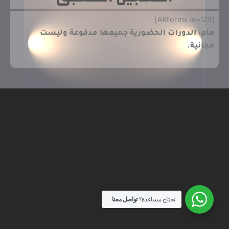
[ARForms id=129]
هام: الدورات الحضورية جميعها مدفوعة وليست
مجانية.
تحتاج مساعدة؟
تواصل معنا