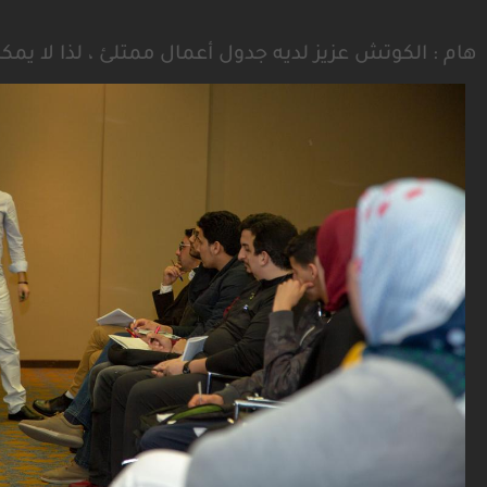
هام : الكوتش عزيز لديه جدول أعمال ممتلئ ، لذا لا يم