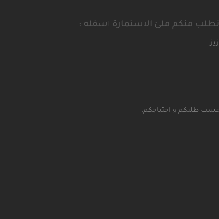
ك نطلب منكم ملئ الاستمارة اسفله :
يز.
حسب طلبكم و احتياجكم.