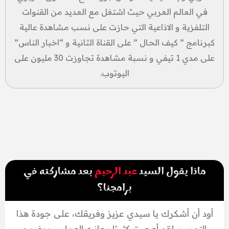
في العالم العربي حيث اشتغل مع العديد من القنوات
التلفزية و الاذاعية التي حازت على نسب مشاهدة عالية
كبرنامج ” كيف الحال ” على القناة الثانية و “اخبار الناس”
على مدي 1 تيفي و نسبة مشاهدة تجاوزت 30 مليون على
اليوتوب.
ماذا يقول السيد
عبد الرحيم
بعد مشاركته في
برامجنا؟
أود أن أشكرك يا سيدي عزيز وفريقك، على جودة هذا
التدريب. لقد أعجبت كثيرًا بجانبه العملي، ووضوح