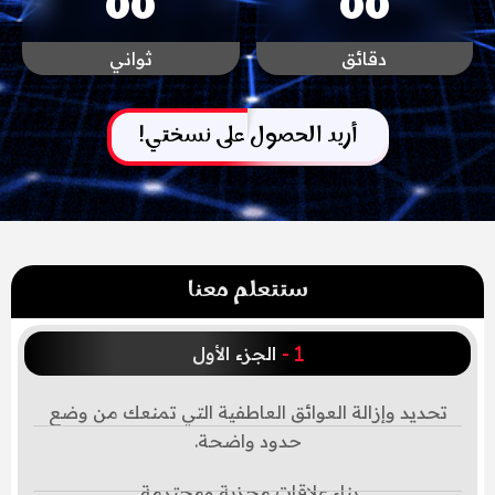
0
0
0
0
دقائق
ثواني
أريد الحصول على نسختي!
ستتعلم معنا
-
الجزء الأول
تحديد وإزالة العوائق العاطفية التي تمنعك من وضع
حدود واضحة.
بناء علاقات مجزية ومحترمة.