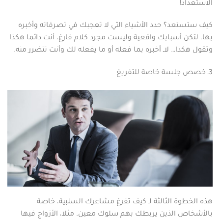
الاستعداد!
كيف ستستعد؟ حدد الأشياء التي لا تعجبك في تصرفاته وأخبره
بها. لتكن أسبابك واقعية وليست مجرد كلام فارغ، أنت دائما هكذا
وتقول هكذا… لاـ أخبره بما فعله أو ما يفعله لك وأنت تتضرر منه.
3ـ خصص جلسة خاصة للتفريغ
هذه الخطوة الثالثة لـ كيف تفرغ مشاعرك السلبية، خاصة
بالأشخاص الذين يربطك بهم سلوك معين. مثلا، الأزواج فيها