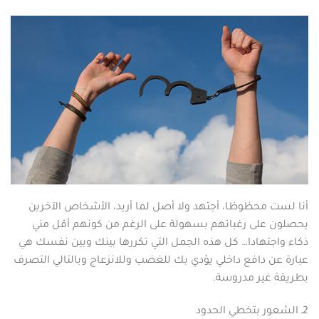
أنا لست محظوظا، أجتهد ولا أصل لما أريد، الأشخاص الآخرين
يحصلون على رغباتهم بسهولة على الرغم من كونهم أقل مني
ذكاء واجتهادا… كل هذه الجمل التي تكررها بينك وبين نفسك هي
عبارة عن دافع داخلي يؤدي بك للغضب وللانزعاج وبالتالي التصرف
بطريقة غير مدروسة.
2ـ الشعور بتخطي الحدود