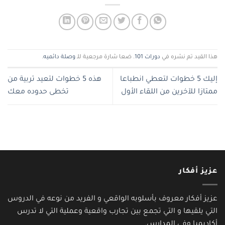
هذا القيد تم نشره في
دورات 101
. ضعا شارة مرجعية للـ
وصلة دائميه
.
إليك 5 خطوات لتعطي انطباعا
هذه 5 خطوات لتعيد تربية من
ممتازا للآخرين من اللقاء الأول
تخطى حدوده معك
عزيز أفكار
عزيز أفكار معروف بأسلوبه الواقعي و الفريد من نوعه في الدروس
التي يلقيها و التي تجمع بين تجارب واقعية وعملية التي لا تدرس
أكاديميا وفي المدارس.