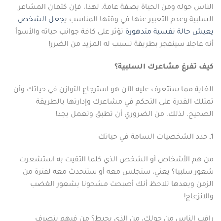
الناس حوله ومن الحياة بصفة عامة. لهذا، فإن كتمان المشاعر
السلبية وعدم التعبير عنها في وقتها المناسب ي
جعل
الشخص
يعيش
حالة
نفسية
متدهورة
تؤثر على كافة جوانب حياته والأسوأ
أنه عاجلا سينفجر بطريقة تسبب له المزيد من الضرر!
كيف تفرغ مشاعرك السلبية؟
الغاية مما ستتعرف عليه الآن هو استرجاع التوازن في حياتك وأن
تمتلك القدرة على التحكم في مشاعرك وإدارتها بالطريقة
الصحيح. لذلك، من الضروري أن تطبق وتعمل بجد!
1ـ حدد الشخصيات السامة في حياتك
من هم الأشخاص أو الشخص الذي كلما التقيت به استشعرت
شعور سلبيا؟ يعني، ستجلس معه أو ستتحدث معه لفترة من
الزمن وبعدها تلاحظ أنك أصبحت مشحونا بشعور الغضب
والانزعاج!
راقب الناس من حولك، من الذي يحبط؟ من فيهم يتصرف