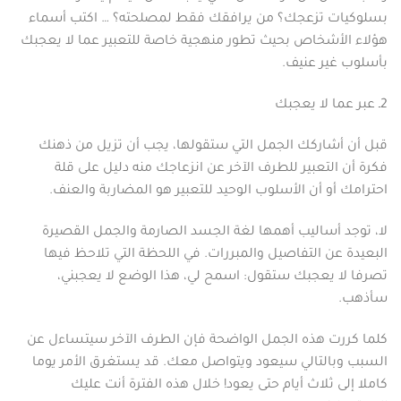
بسلوكيات تزعجك؟ من يرافقك فقط لمصلحته؟ … اكتب أسماء
هؤلاء الأشخاص بحيث تطور منهجية خاصة للتعبير عما لا يعجبك
بأسلوب غير عنيف.
2ـ عبر عما لا يعجبك
قبل أن أشاركك الجمل التي ستقولها، يجب أن تزيل من ذهنك
فكرة أن التعبير للطرف الآخر عن انزعاجك منه دليل على قلة
احترامك أو أن الأسلوب الوحيد للتعبير هو المضاربة والعنف.
لا، توجد أساليب أهمها لغة الجسد الصارمة والجمل القصيرة
البعيدة عن التفاصيل والمبررات. في اللحظة التي تلاحظ فيها
تصرفا لا يعجبك ستقول: اسمح لي، هذا الوضع لا يعجبني،
سأذهب.
كلما كررت هذه الجمل الواضحة فإن الطرف الآخر سيتساءل عن
السبب وبالتالي سيعود ويتواصل معك. قد يستغرق الأمر يوما
كاملا إلى ثلاث أيام حتى يعود! خلال هذه الفترة أنت عليك