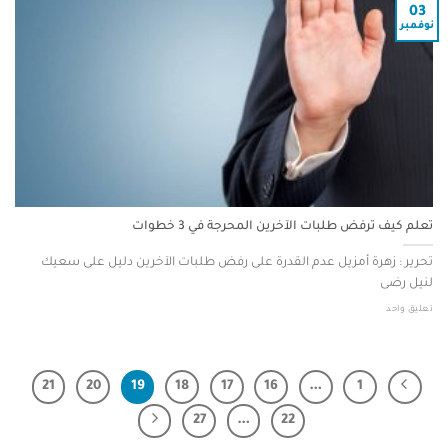
03
نوفمبر
تعلم كيف ترفض طلبات الآخرين المحرجة في 3 خطوات
تحرير : زهرة أمزيل عدم القدرة على رفض طلبات الآخرين دليل على سعيك
لنيل رضى
تعليق واحد
21
20
19
18
17
16
…
1
27
…
22