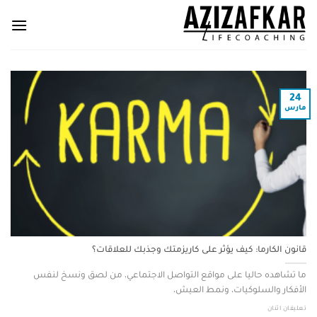
24
مارس
قانون الكارما: كيف يؤثر على كاريزمتك وجذبك للعلاقات؟
ما تشاهده حاليا على مواقع التواصل الاجتماعي، من لصق ونسخ لنفس
الأفكار والسلوكيات، ونمط العيش،
تعليقان اثنان