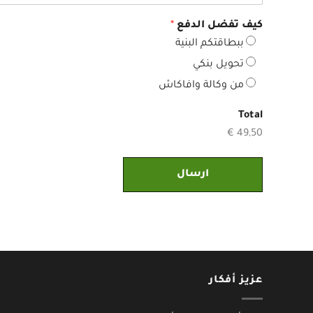
ي
ه
ل
كيف تفضل الدفع
*
ا
*
ت
ببطاقتكم البنية
ف
تحويل بنكي
*
من وكالة وافاكاش
Total
49,50 €
ارسال
عزيز أفكار