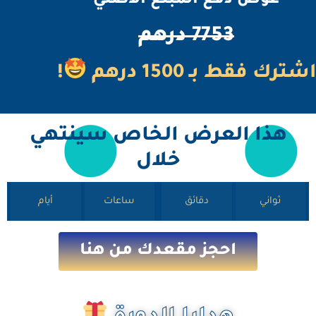
عوض دفع المبلغ الأصلي
7753 درهم
شترك فقط بـ 1500 درهم
!
هذا العرض الخاص سينتهي
خلال
ثواني
دقائق
ساعات
أيام
احجز مقعدك من هنا