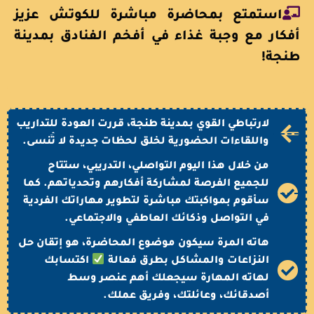
استمتع بمحاضرة مباشرة للكوتش عزيز
أفكار مع وجبة غذاء في أفخم الفنادق بمدينة
طنجة!
لارتباطي القوي بمدينة طنجة، قررت العودة للتداريب
واللقاءات الحضورية لخلق لحظات جديدة لا تُنسى.
‎من خلال هذا اليوم التواصلي، التدريبي، ستتاح
للجميع الفرصة لمشاركة أفكارهم وتحدياتهم. كما
سأقوم بمواكبتك مباشرة لتطوير مهاراتك الفردية
في التواصل وذكائك العاطفي والاجتماعي.
هاته المرة سيكون موضوع المحاضرة، هو إتقان حل
النزاعات والمشاكل بطرق فعالة
اكتسابك
لهاته المهارة سيجعلك أهم عنصر وسط
أصدقائك، وعائلتك، وفريق عملك.