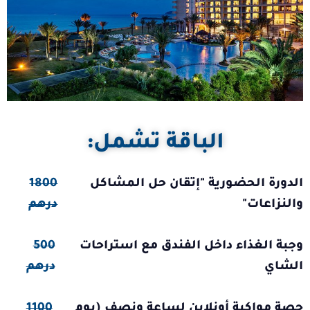
الباقة تشمل:
الدورة الحضورية "إتقان حل المشاكل
1800
والنزاعات"
درهم
وجبة الغذاء داخل الفندق مع استراحات
500
الشاي
درهم
حصة مواكبة أونلاين لساعة ونصف (يوم
1100