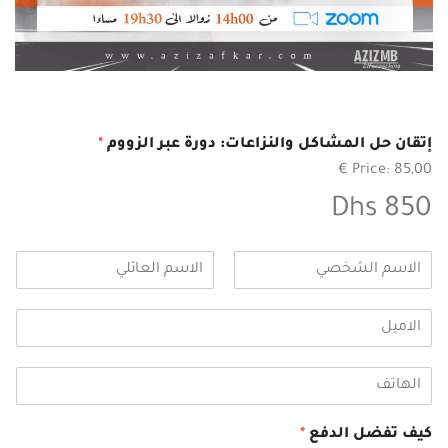
إتقان حل المشاكل والنزاعات: دورة عبر الزووم
*
Price:
85,00 €
850 Dhs
ا
ل
L
F
ا
a
i
ا
س
s
r
ل
م
t
s
ا
*
t
ا
م
ل
ي
ه
ل
كيف تفضل الدفع
*
ا
*