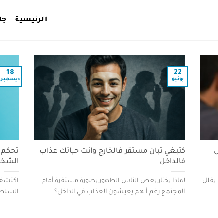
الرئيسية
جل
18
22
يونيو
ديسمبر
ل
كتبغي تبان مستقر فالخارج وانت حياتك عذاب
تحكم 
فالداخل
الشخص
 يقلل
لماذا يختار بعض الناس الظهور بصورة مستقرة أمام
اكتشف 
المجتمع رغم أنهم يعيشون العذاب في الداخل؟
السلطو