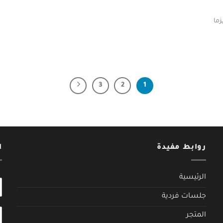
زما
3
2
1
روابط مفيدة
ا
الرئيسية
N
o
جلسات فردية
m
t
*
المتجر
e