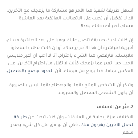
أسهل طريقة لتنفيذ هذا الأمر هو مشاركة ما يزعجك مع الآخرين،
قد لا تفضل أن تجيب على الاتصالات الهاتفية بعد العاشرة
مساء، أخبر أصدقائك بهذا!
إن كانت لديك صديقة تتصل عليك يوميا على بعد العاشرة مساء،
أخبريها مباشرة أن هذا الأمر يزعجك، أو إن كانت تطلب استعارة
ملابسك، فارفضي هذا الشيء باحترام، أنا لا أحب أن أعير ملابسي
لأحد… حين تعبر عما يزعجك فأنت لا تقلل من احترام الآخرين، على
العكس تماما، هذا يرفع من قيمتك، لأن
الحدود توضح بالتفصيل
.
وتذكر أن الشخص المتاح دائما، والمعطاء دائما، ليس بالضرورة
أن يكون الشخص المفضل والمحبوب.
2ـ عبٍّر عن الاختلاف
الاختلاف ميزة إيجابية في العلاقات، وإن كنت تبحث عن
طريقة
لجعل الآخرين يهربون منك
، فهي أن توافق على كل شيء يصدر
منهم.