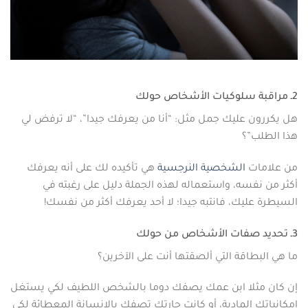
2ـ مراقبة سلوكيات الأشخاص حولك
هل يكررون عليك جمل مثل: “أنا من يعرفك جيدا”، “لا ترفض لي
هذا الطلب”؟
من علامات
الشخصية النرجسية
هي تأكيده لك على أنه يعرفك
أكثر من نفسه، واستعماله لهذه الجملة دليل على رغبته في
السيطرة عليك، فانتبه جيدا؛ لا أحد يعرفك أكثر من نفسك!
3ـ تحديد صفات الأشخاص من حولك
ما هي البطاقة التي ألصقتها أنت على الآخرين؟
إن كان مثلا ابن عمك يصفك دوما بالشخص اللطيف لكي يستغل
إمكانياتك المادية، أو كانت جارتك تصفك بالإنسانة المعطائة لكي