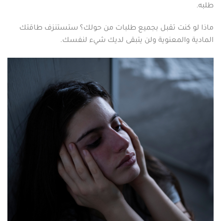
طلبه.
ماذا لو كنت تقبل بجميع طلبات من حولك؟ ستستنزف طاقتك
المادية والمعنوية ولن يتبقى لديك شيء لنفسك.