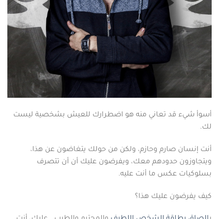
أسوأ شيء قد تعاني منه هو اضطرارك للعيش بشخصية ليست
لك.
أنت إنسان صارم وحازم، ولكن من حولك يتغاضون عن هذا،
ويتجاوزون حدودهم معك، ويفرضون عليك أن أن تتصرف
بسلوكيات عكس ما أنت عليه.
كيف يفرضون عليك هذا؟