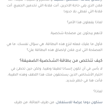
ب
إلصاق بطاقة الشخص اللطيف
والمحترم والطيب… عليك، أنت
فلان الذي يلبي حاجة الآخرين، أنت فلانة التي تخدمين الجميع، أنت
فلانة التي تعطي بلا حدود!
لماذا يفعلون هذا الأمر؟
لأنهم يبحثون عن مصلحة شخصية.
فأول ما عليك فعله لنزع هذه البطاقة، هي سؤال نفسك: ما هي
المصلحة التي لدى فلان لإلصاق هذه البطاقة عليْ؟
كيف تتخلص من بطاقة الشخصية الضعيفة؟
لا بأس في أن تكون إنسانا لطيفا وطيبا، ولكن حين تخطئ في
اختيار الأشخاص الذين يستحقون منك هذا اللطف وهذه الطيبة،
فأنت هنا في خطر شديد.
لماذا؟
ستكون دوما عرضة للاستغلال
، من طرف العائلة، من طرف