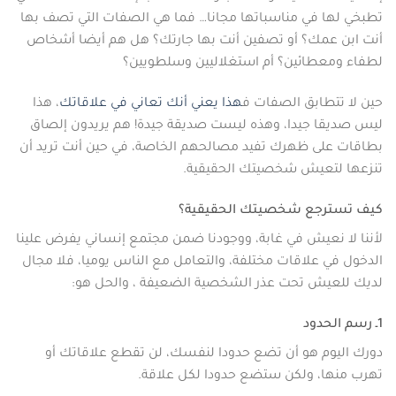
تطبخي لها في مناسباتها مجانا… فما هي الصفات التي تصف بها
أنت ابن عمك؟ أو تصفين أنت بها جارتك؟ هل هم أيضا أشخاص
لطفاء ومعطائين؟ أم استغلاليين وسلطويين؟
حين لا تتطابق الصفات ف
هذا يعني أنك تعاني في علاقاتك
، هذا
ليس صديقا جيدا، وهذه ليست صديقة جيدة! هم يريدون إلصاق
بطاقات على ظهرك تفيد مصالحهم الخاصة، في حين أنت تريد أن
تنزعها لتعيش شخصيتك الحقيقية.
كيف تسترجع شخصيتك الحقيقية؟
لأننا لا نعيش في غابة، ووجودنا ضمن مجتمع إنساني يفرض علينا
الدخول في علاقات مختلفة، والتعامل مع الناس يوميا، فلا مجال
لديك للعيش تحت عذر الشخصية الضعيفة ، والحل هو:
1ـ رسم الحدود
دورك اليوم هو أن تضع حدودا لنفسك، لن تقطع علاقاتك أو
تهرب منها، ولكن ستضع حدودا لكل علاقة.