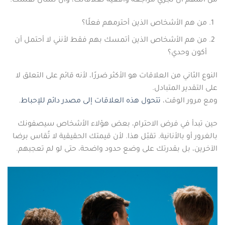
من المهم أن تُجري مراجعة واقعية لعلاقاتك، وأن تسأل نفسك:
من هم الأشخاص الذين أحترمهم فعلًا؟
من هم الأشخاص الذين أتمسك بهم فقط لأنني لا أحتمل أن
أكون وحدي؟
النوع الثاني من العلاقات هو الأكثر ضررًا، لأنه قائم على التعلق لا
على التقدير المتبادل.
ومع مرور الوقت،
تتحول هذه العلاقات إلى مصدر دائم للإحباط
.
حين تبدأ في فرض الاحترام، بعض هؤلاء الأشخاص سيصفونك
بالغرور أو بالأنانية. تقبّل هذا. لأن قيمتك الحقيقية لا تُقاس برضا
الآخرين، بل بقدرتك على وضع حدود واضحة، حتى لو لم تعجبهم.