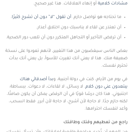
مشادات كلامية
أو إنهاء العلاقات. هذا غير صحيح.
ما تحتاجه هو تواصل حازم.
أن تقول “لا” دون أن تشرح كثيرًا
.
أن تعتذر عن لقاء لا يناسبك دون اختلاق أعذار.
أن ترفض التأخير أو التجاهل المتكرر دون أن تلعب دور الضحية.
بعض الناس سيغضبون من هذا التغيير، لأنهم تعودوا على نسخة
ضعيفة منك. هذا لا يعني أنك تغيرت للأسوأ، بل يعني أنك بدأت
تحترم نفسك.
في يوم من الأيام، كنت في دولة أجنبية، و
بدأ أصدقائي هناك
يبتعدون عني دون كلام
. لا رسائل، لا لقاءات، لا دعوات. ببساطة:
اجتنبوني. هذا كان درسًا قويًا في أن الرفض يمكن أن يكون صامتًا،
لكنه حازم جدًا. لا حاجة لأن أشرح، لا حاجة لأن أبرر. فقط انسحب،
وأعد لنفسك احترامها.
راجع من تعطيهم وقتك وطاقتك