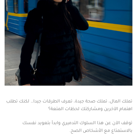
تملك المال، تملك صحة جيدة، تعرف الطرقات جيدا… لكنك تطلب
اهتمام الآخرين ومشاركتك لحظات المتعة؟
توقف الآن عن هذا السلوك التدميري وابدأ بتعويد نفسك
بالاستمتاع مع الأشخاص الصح.