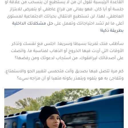
القاعدة الرئيسية تقول أن من لا يستطيع أن ينسحب من علاقة أو
جلسة أو أيا كان، فهو يعاني من فراغ عاطفي أو يتعرض للابتزاز
العاطفي، لهذا، لن تستطيع الانتقال بحياتك الاجتماعية لمستوى
أعلى ما لم تسُد احتياجاتك وتعمل على
حل مشكلاتك الداخلية
بطريقة ذكية
!
سأطلب منك تمرينا بسيطا وسريعا. اجلس مع نفسك وتذكر
الأوقات التي أردت فيها الخروج أو الذهاب لمناسبة ما، واتصلت
على أصدقائك ليرافقوك، من استجاب لدعوتك ومن رفضها؟
كم مرة تتصل فيها بصديق وأنت متحمس لتغيير الجو والاستمتاع،
وتتفاجئ به هو يتفوه ويتعذر بكونه متعبا أو أن مزاجه سيء؟