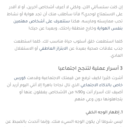
إن كنت ستسألني الآن، ولكني لا أعرف أشخاص آخرين، أو لا أقدر
على الاستمتاع لوحدي؟! فأنا سأطلب منك أن تجد هواية أو نشاط
تحب ممارسته ومارسه، هكذا
ستتعرف على أشخاص مهتمين
بنفس الهواية
وخارج منطقة راحتك، وبعيدا عن حيك!
كلما استطعت خلق أسلوب حياة مناسب لك، كلما استطعت
جذب علاقات صحية بعيدة عن
الابتزاز العاطفي
أو الاستغلال
المادي.
3 أسرار عملية لتنجح اجتماعيا
أشرت كثيرا لكيف ترفع من قيمتك الاجتماعية وقدمت
كورس
خاص بالذكاء الاجتماعي
الذي نال نجاحا باهرا! إلا أنني اليوم أريد أن
أضيف لك أسرار أنت و90% من الأشخاص يغفلون عنها أو
يتجاهلونها دون وعي منهم.
1ـ إظهار الوجه الخفي
ليس شرطا أن يكون الوجه السيء منك، وإنما أتحدث بالضبط عن