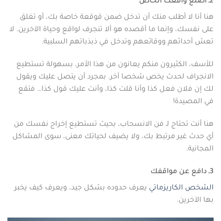
2ـ اصنع واقعك الخاص
هنا أنا لا أطلب منك أن تدخل ضمن قوقعة خاصة بك، أو تغلق
على نفسك، وإنما ما أقصده هو ألا تنجرف لواقع وحياة الآخرين. لا
تعش أحداثهم ووقائعهم وتدخل في ذبذباتهم السلبية.
للأسف، الكثيرون منكم يعانون من هذا الأمر، بسهولة تستطيع
الانجراف لحدث يخص شخصا آخر. بمجرد أن يتصل عليك ويقول
لك إن فلان فعل كذا وأنا قلت كذا، وأنت عليك قول كذا… فتقع
في المصيدة!
هنا أنت تحتاج لـ فن الانسحاب، بحيث تستطيع إخراج نفسك من
أي حدث غير مرتبط بك، ولا يضيف لحياتك معنى، سوى المشاكل
المجانية.
3ـ دافع عن مواقفك
الشخص الكاريزماتي
يعرف حدوده بشكل جيد، ويعرف كيف يخبر
بها الآخرين.