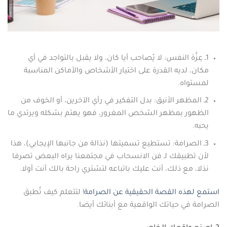
1ـ عِزَّة النفس: لا يُصاحب أيا كان، ولا يقبل بالتواجد في أي
مكان، لديه القدرة على اختيار الأشخاص والأماكن المناسبة
لمستواه.
2ـ المظهر الأنيق: بدل التفكير في رأي الآخرين، أو الخوف من
الظهور بمظهر الشخص المغرور، فهو يهتم بشكله ويرتدي ما
يحبه.
3ـ الصرامة: تستطيع تسميتها (نذالة من جانبها الإيجابي)، هذا
لأن تطبيقك لـ فن الانسحاب في مجتمعنا يراه البعض تصرفا
نذلا، مع ذلك، أنت عليك باتباعه لتشتري راحة بالك أنت أولا.
استمع لهذه القصة الحقيقية عن الصرامة
! لتتعلم كيف تُطبق
الصرامة في حياتك الواقعية مع أبنائك أيضا.