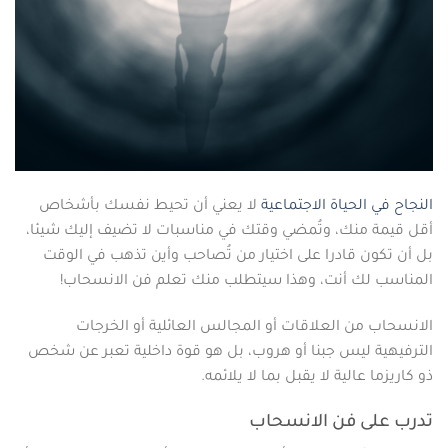
النجاح في الحياة الاجتماعية
لا يعني أن تحيط نفسك بأشخاص
أقل قيمة منك، وتُمضي وقتك في مناسبات لا تضيف إليك شيئا،
بل أن تكون قادرا على اختيار من تُصاحب وأين تذهب في الوقت
المناسب لك أنت، وهذا سيتطلب منك تعلم فن الانسحاب!
الانسحاب من العلاقات أو المجالس العائلية أو الخرجات
الترفيهية ليس جبنا أو هروب، بل هو قوة داخلية تعبر عن شخص
ذو كاريزما عالية لا يقبل بما لا يلائمه.
تدرب على فن الانسحاب