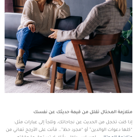
متلازمة المحتال تقلل من قيمة حديثك عن نفسك
إذا كنت تخجل من الحديث عن نجاحاتك، وتلجأ إلى عبارات مثل:
“كلها دعوات الوالدين” أو “مجرد حظ”… فأنت على الأرجح تعاني من