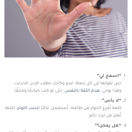
“اسمح لي”
حين تقولها في كل جملة، تبدو وكأنك تطلب الإذن للحديث.
وهذا يوحي ب
عدم الثقة بالنفس
، حتى لو كنت صادقًا ومحقًا.
“لا بأس”
كلمة تُفرغ الحوار من طاقته. تُستعمل غالبًا ل
تجنب التوتر،
لكنها
تُعبّر عن تردد دائم.
“هل يمكن؟”