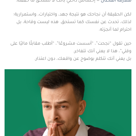
متلازمة المحتال
— إحساس داخلي بأنك لا تستحق ما حققته.
لكن الحقيقة أن نجاحك هو نتيجة جهد، واختيارات، واستمرارية؛
لذلك، تحدث عن نفسك كما تستحق. هذه ليست وقاحة، بل
احترام لما أنجزته.
حين تقول “نجحت”، “أسست مشروعًا”، “أطلب مقابلًا ماليًا على
وقتي”، هذا لا يعني أنك تتفاخر.
بل يعني أنك تتكلم بوضوح عن واقعك، دون اعتذار.