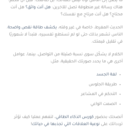
ما يصل إلى الناس أولًا ليس كلماتك، بل طاقتك. قبل أن تتكلم،
هناك رسالة غير منطوقة تصل للآخرين:
هل أنت واثق؟
هل أنت
محتاج؟ هل أنت مرتاح مع نفسك؟
الحديث المفرط، خاصة في غير وقته،
يكشف طاقة نقص واضحة
.
الناس تشعر بذلك حتى لو لم تستطع تفسيره، فتبدأ لا شعوريًا
في تقليل قيمتك.
الكلام لا يشكّل سوى نسبة ضئيلة من التواصل، بينما، عوامل
أخرى هي ما يحدد صورتك الحقيقية، مثل:
لغة الجسد
طريقة الجلوس
التحكم في المشاعر
الصمت الواعي
أنصحك بحضور
كورس الذكاء الطاقي
، لتفهم عمليا كيف تؤثر
تردداتك على
نوعية العلاقات التي تجذبها في حياتك
!