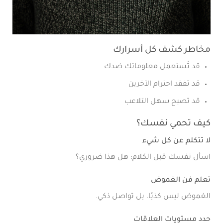
مخاطر كشف كل أسرارك
قد تُستعمل معلوماتك ضدك
قد تفقد احترام الآخرين
قد تصبح سهل التلاعب
كيف تحمي نفسك؟
لا تتكلم عن كل شيء
اسأل نفسك قبل الكلام: هل هذا ضروري؟
تعلم فن الغموض
الغموض ليس كذبًا، بل تواصل ذكي.
حدد مستويات العلاقات