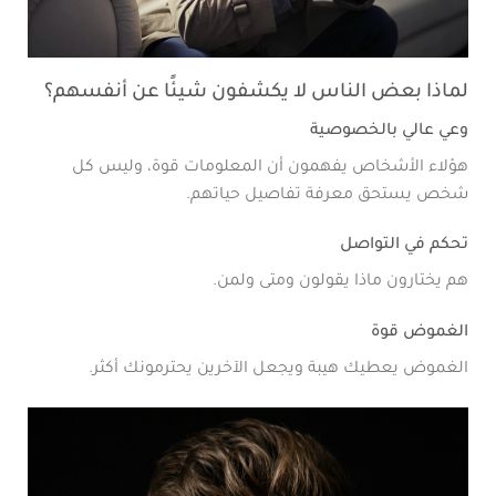
لماذا بعض الناس لا يكشفون شيئًا عن أنفسهم؟
وعي عالي بالخصوصية
هؤلاء الأشخاص يفهمون أن المعلومات قوة، وليس كل
شخص يستحق معرفة تفاصيل حياتهم.
تحكم في التواصل
هم يختارون ماذا يقولون ومتى ولمن.
الغموض قوة
الغموض يعطيك هيبة ويجعل الآخرين يحترمونك أكثر.