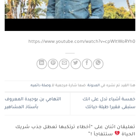
https://www.youtube.com/watch?v=cpWItWoRYh0
هذا القيد تم نشره في
المدونة
. ضعا شارة مرجعية للـ
وصلة دائميه
.
خمسة أشياء تدل على انك
التهامي بن بوجيدة المعروف
ستبقى فقيرا طيلة حياتك
بأستاذ المشاهير
تعليقان اثنان على “
أخطاء ترتكبها تعطل جذب شريك
الحياة
ستتفاجأ !
”