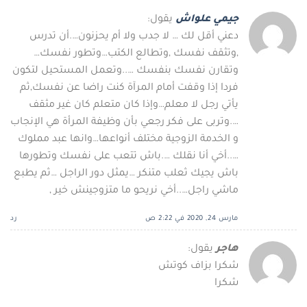
جيمي علواش
يقول:
دعني أقل لك … لا جدب ولا أم يحزنون….أن تدرس
,وتثقف نفسك ,وتطالع الكتب…وتطور نفسك…
وتقارن نفسك بنفسك …..وتعمل المستحيل لتكون
فردا إذا وقفت أمام المرآة كنت راضا عن نفسك,ثم
يأتي رجل لا معلم…وإذا كان متعلم كان غير مثقف
….وتربى على فكر رجعي بأن وظيفة المرأة هي الإنجاب
و الخدمة الزوجية مختلف أنواعها…وانها عبد مملوك
…..أخي أنا نقلك ….باش تتعب على نفسك وتطورها
باش يجيك ثعلب متنكر …يمثل دور الراجل …ثم يطبع
ماشي راجل…..أخي نريحو ما متزوجينش خير ,
مارس 24, 2020 في 2:22 ص
رد
هاجر
يقول:
شكرا بزاف كوتش
شكرا