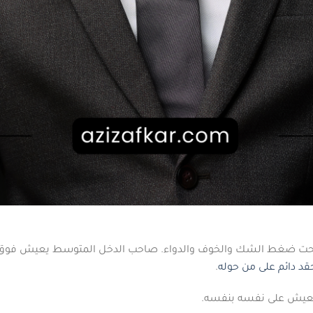
حت ضغط الشك والخوف والدواء. صاحب الدخل المتوسط يعيش فوق إ
د دائم على من حوله
.
العيش على نفسه بنفسه.