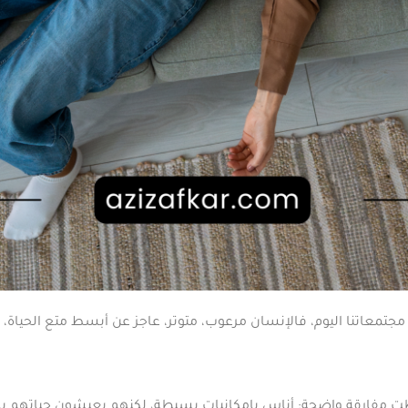
جتمعاتنا اليوم، فالإنسان مرعوب، متوتر، عاجز عن أبسط متع الحياة، رغم 
ظت مفارقة واضحة: أناس بإمكانيات بسيطة، لكنهم يعيشون حياتهم به