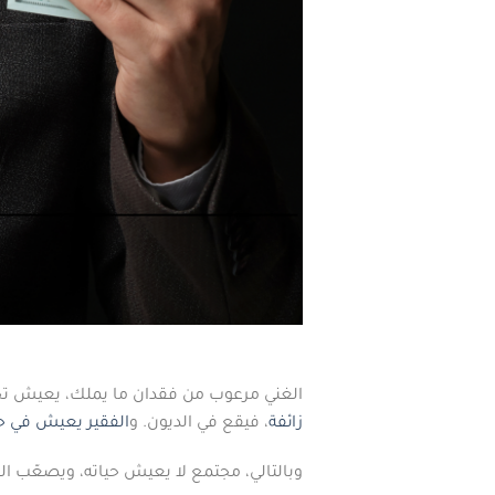
الغني مرعوب من فقدان ما يملك، يعيش ت
زائفة
، فيقع في الديون. و
الفقير يعيش في حق
وبالتالي، مجتمع لا يعيش حياته، ويصعّب 