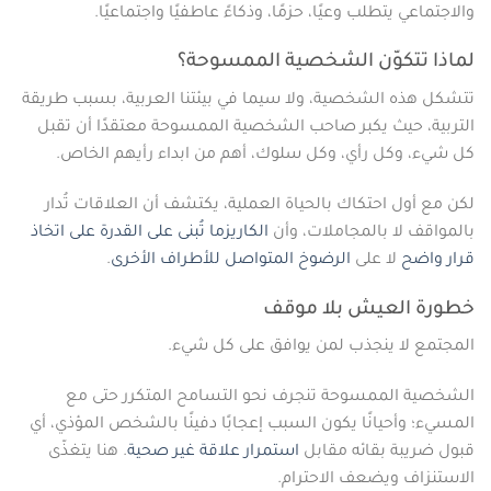
والاجتماعي يتطلب وعيًا، حزمًا، وذكاءً عاطفيًا واجتماعيًا.
لماذا تتكوّن الشخصية الممسوحة؟
تتشكل هذه الشخصية، ولا سيما في بيئتنا العربية، بسبب طريقة
التربية، حيث يكبر صاحب الشخصية الممسوحة معتقدًا أن تقبل
كل شيء، وكل رأي، وكل سلوك، أهم من ابداء رأيهم الخاص.
لكن مع أول احتكاك بالحياة العملية، يكتشف أن العلاقات تُدار
بالمواقف لا بالمجاملات، وأن
الكاريزما تُبنى على القدرة على اتخاذ
قرار واضح
لا على
الرضوخ المتواصل للأطراف الأخرى
.
خطورة العيش بلا موقف
المجتمع لا ينجذب لمن يوافق على كل شيء.
الشخصية الممسوحة تنجرف نحو التسامح المتكرر حتى مع
المسيء؛ وأحيانًا يكون السبب إعجابًا دفينًا بالشخص المؤذي، أي
قبول ضريبة بقائه مقابل
استمرار علاقة غير صحية
. هنا يتغذّى
الاستنزاف ويضعف الاحترام.