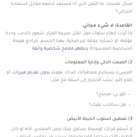
اسأل نفسك: ما الثمن الذي أنا مستعد لدفعه مقابل استعادة
احترامي؟
القاعدة: لا شيء مجاني.
إذا أردت إنهاء سلوك مؤذٍ، تقبّل ضريبة القرار: شعور بالذنب، وحدة
مؤقتة، أو خسارة علاقة غير صحية. بهذا الحسم، تتراجع هيمنة
الشخصية الممسوحة و
تظهر ملامح شخصية واثقة
.
2) الصمت الذكي وإدارة المعلومات
المسيء يستخدم معطياتك ضدك.
تحدث بدون تقديم مبررات
، أو
كلام كثير. تجنّب الانجرار إلى أسئلة فخ مثل:
تثق بي، صحيح؟
هل سأكذب عليك؟
3) تعطيل أسلوب الخيط الأبيض
لا تُسلم قرارك لوسيط يساوي بينك وبين المعتدي، لأنه لو كان
الطرف الآخر شخصا قويا وصارما، ستجد من يمارس أسلوب