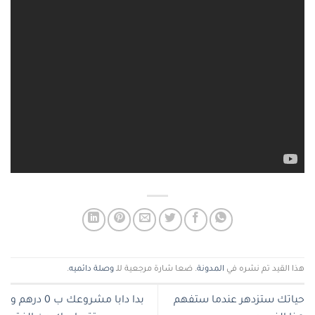
هذا القيد تم نشره في
المدونة
. ضعا شارة مرجعية للـ
وصلة دائميه
.
حياتك ستزدهر عندما ستفهم
بدا دابا مشروعك ب 0 درهم و