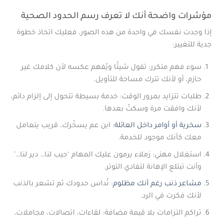
مؤشرات واضحة أنك لا تعرف رسم الحدود الصحية
إذا وجدت نفسك في واحدة من هذه الصور، فعليك اتخاذ خطوة
جدية للتغيير:
سوء فهم متكرر: تقول شيئًا ويُفهم عكسه لأن كلامك غير
حازم، أو لأنك تترك مساحة للتأويل.
طلبات تتزايد بمرور الوقت: خدمة بسيطة تتحول إلى إلزام دائم،
لأنك وافقت مرة وسكتّ بعدها.
سخرية أو أوامر داخل العائلة
: ابن عم يسخّرك، قريب يتعامل
معك كأنك موجود للخدمة.
استغلال مهني: زملاء يرمون عليك المهام ‘جيب لنا… دير لنا…’
وأنت تبتلع الإهانة لتفادي التوتر.
مشاعر ذنب رغم أنك مظلوم
: تُداس حدودك ثم تشعر بالذنب
لأنك فكرت في الرد.
تراكم التزامات بلا قيمة مضافة: لقاءات، اتصالات، مجاملات،