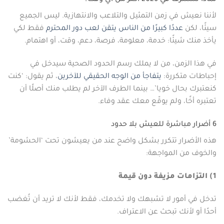
لماذا تُستنزف في 2026 أكثر من أي وقت؟
لأننا نعيش في زمن التمثيل والتلاعب والانتهازية. ليس الجميع
سيئًا، لكن
عددًا كبيرًا من الناس يتقن لعب دور المحترم
فقط لكي
يأخذ منك شيئًا: خدمة، معلومة، فرصة، دعم، وقت، أو اهتمام.
في هذا الزمن، من لا يملك رسم الحدود الصحية سيدخل في
إحباطات متكررة:
يتفاجأ من الوجه الحقيقي للآخرين
، ثم يقول: ‘كنت
كنعتبرك بحال خويا’… بينما الطرف الآخر لم يطلب منك أصلًا أن
تعتبره أخًا، ولم يوقّع معك عقد وفاء.
6 أضرار مباشرة للعيش بلا حدود
هذه الأضرار تتكرر بشكل واضح عند من يعيشون تحت ‘الحشومة’
والخوف من المواجهة:
1) التزامات مزيفة دون قيمة
تدخل في أمور لا تشبهك ولا تخدمك، فقط لأنك لا تريد أن تُغضب
أحدًا أو لأنك تبحث عن الاعتراف.