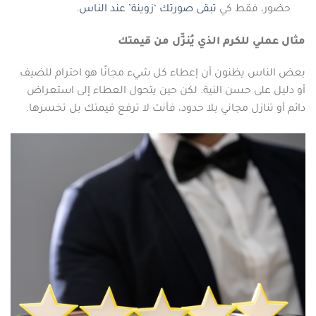
حضور، فقط كي
تبقى صورتك ‘زوينة’ عند الناس
.
مثال عملي للكرم الذي يُنزِّل من قيمتك
بعض الناس يظنون أن إعطاء كل شيء مجانًا هو احترام للضيف
أو دليل على حسن النية. لكن حين يتحول العطاء إلى استعراض
دائم أو تنازل مجاني بلا حدود، فأنت لا ترفع قيمتك بل تخسرها.