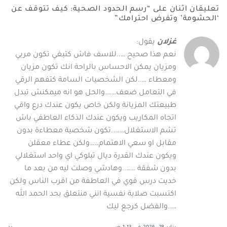
تعليقان اثنان على “
رسم الحدود الصحية: كيف تتوقف عن
‘الحشومة’ وتفرض احترامك
”
غزلان
يقول:
نعم هذا صحيح …..للاسف فاش كتبغي تكون مربي
ومزيان يمكن الاحساس بالراحة انك تكون مزيان
ومعطاء …..لكن الشخصيات السامة كتفهم الرقي
في التعامل ضعف…….والحل هو انه ميمكنش تبدل
طبيعتك المزيانة ولكن خاص يكون عندك درع واقي
اتجاه المكاريب ويكون عندك الذكاء العاطفي باش
تشم الاستغلال……..تكون شخصية معطاءة بدون
مقابل او سعي الاهتمام……ولكن عطاء معقلن
ويكون عندك القدرة ديال تبلوكي اي واحد استغلالي
بدون شفقة ……..وهادشي وصلت ليه من بعد ما
خديت درس قوي في العاطفة من اقرب الناس ولكن
اكتسبت صلابة نفسية انني منتعلق بحد الحمد الله
…..والفضل كرجع ليك