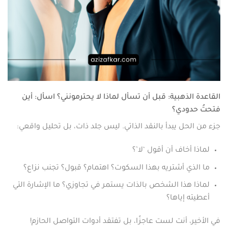
القاعدة الذهبية: قبل أن تسأل لماذا لا يحترمونني؟ اسأل: أين
فتحتُ حدودي؟
جزء من الحل يبدأ بالنقد الذاتي. ليس جلد ذات، بل تحليل واقعي:
لماذا أخاف أن أقول ‘لا’؟
ما الذي أشتريه بهذا السكوت؟ اهتمام؟ قبول؟ تجنب نزاع؟
لماذا هذا الشخص بالذات يستمر في تجاوزي؟ ما الإشارة التي
أعطيته إياها؟
في الأخير، أنت لست عاجزًا، بل تفتقد أدوات التواصل الحازم!