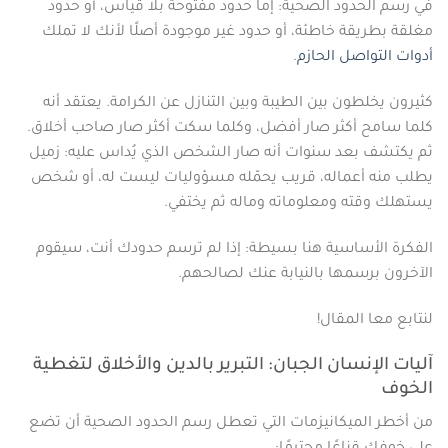
في رسم الحدود الصحية: إما حدود مفتوحة بلا قياس، أو حدود
مغلقة بطريقة خاطئة، أو حدود غير موجودة أصلًا لأنك لا تملك
أدوات التواصل الحازم
.
كثيرون يخلطون بين الطيبة وبين التنازل عن الكرامة. يعتقد أنه
كلما سامح أكثر صار أفضل، وكلما سكت أكثر صار صاحب أخلاق.
ثم يكتشف بعد سنوات أنه صار الشخص الذي يُداس عليه: زميل
يطلب منه أعماله، قريب يحمّله مسؤوليات ليست له، أو شخص
يستهلك وقته ومعلوماته وماله ثم يختفي.
الفكرة الأساسية هنا بسيطة: إذا لم ترسم حدودك أنت، سيقوم
الآخرون برسمها بالنيابة عنك لصالحهم.
لنتابع معا المقال!
آليات الإنسان الجبان: التبرير بالدين والأخلاق لتغطية
الخوف
من أخطر الميكانيزمات التي تعطل رسم الحدود الصحية أن تضع