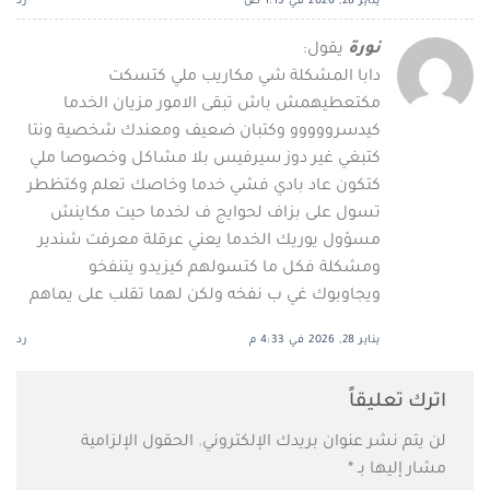
يناير 28, 2026 في 1:13 ص
رد
نورة
يقول:
دابا المشكلة شي مكاريب ملي كتسكت
مكتعطيهمش باش تبقى الامور مزيان الخدما
كيدسرووووو وكتبان ضعيف ومعندك شخصية ونتا
كتبغي غير دوز سيرفيس بلا مشاكل وخصوصا ملي
كتكون عاد بادي فشي خدما وخاصك تعلم وكتظطر
تسول على بزاف لحوايج ف لخدما حيت مكاينش
مسؤول يوريك الخدما يعني عرقلة معرفت شندير
ومشكلة فكل ما كتسولهم كيزيدو يتنفخو
ويجاوبوك غي ب نفخه ولكن لهما تقلب على يماهم
يناير 28, 2026 في 4:33 م
رد
اترك تعليقاً
لن يتم نشر عنوان بريدك الإلكتروني.
الحقول الإلزامية
مشار إليها بـ
*