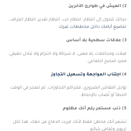
2) العيش في طوارئ الآخرين
حياتك تتحول إلى انتظار: انتظار حب، انتظار تقدير، انتظار اعتراف…
ف
تضيع أيامك داخل مخططات غيرك
.
3) علاقات سطحية بلا أساس
قبلات ومجاملات بلا معنى، لا شراكة ولا احترام ولا تبادل حقيقي.
مجرد ضجيج اجتماعي.
4)
اجتناب المواجهة وتسهيل التجاوز
تؤجل النقاش الضروري، فتتراكم التجاوزات، ثم تنفجر في الوقت
الخطأ أو تُصاب بالإحباط.
5) ذنب مستمر رغم أنك مظلوم
تشعر أنك مخطئ فقط لأنك قررت الدفاع عن حقك. هذا خلل
تربوي وثقافي شائع.