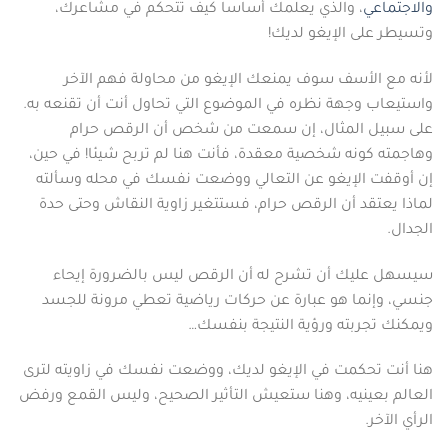
والاجتماعي
، والذي يعلمك أساسا كيف تتحكم في مشاعرك،
وتسيطر على الإيغو لديك!
لأنه مع الأسف سوف يمنعك الإيغو من محاولة فهم الآخر
واستيعاب وجهة نظره في الموضوع التي تحاول أنت أن تقنعه به.
على سبيل المثال، إن سمعت من شخص أن الرقص حرام
وهاجمته كونه شخصية معقدة، فأنت هنا لم تربح شيئا! في حين،
إن أوقفت الإيغو عن التعالي ووضعت نفسك في محله وسألته
لماذا يعتقد أن الرقص حرام، فستتغير زاوية النقاش وحتى حدة
الجدال.
سيسهل عليك أن تشرح له أن الرقص ليس بالضرورة إيحاء
جنسي، وإنما هو عبارة عن حركات رياضية تعطي مرونة للجسد
ويمكنك تجربته ورؤية النتيجة بنفسك…
هنا أنت تحكمت في الإيغو لديك، ووضعت نفسك في زاويته لترى
العالم بعينيه، وهنا ستعيش التأثير الصحيح، وليس القمع ورفض
الرأي الآخر.