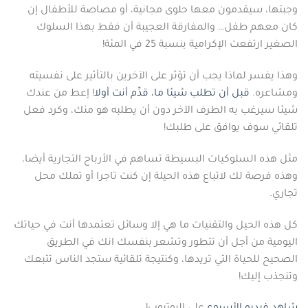
وجبتها، سيقدمون معها حلوى مجانية، أو مصاصة للأطفال إن
كان معهم طفل… والمفارقة العجيبة أن فقط بهذا السلوك
الصغير ارتفعت الإكرامية بنسبة 25 في المئة!
وهذا يفسر لماذا يجب أن تؤثر على الآخرين بالتأثير على نفسيته
ومشاعره.
قبل أن تطلب شيئا ما، قدِّم أنت أولا
! إعط من عندك
شيئا سيرغب به الطرف الآخر دون أن يطلبه هو منك، وكرد فعل
تلقائي سوف يوافق على طلبك!
مثل هذه السلوكيات البسيطة تساهم في الأرباح التجارية أيضا،
وهذه فرصة لك لاتباع هذه الحيلة إن كنت تاجرا أو تملك محل
تجاري.
كل هذه الحيل والتقنيات ما هي إلا وسائل تعتمدها أنت في حياتك
اليومية من أجل أن تتطور وتشعر بنفسك انك في الطريق
الصحيح للحياة التي تريدها، وكنتيجة تلقائية ستجد الناس تتبعك
وتنجذب إليك!