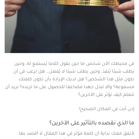
في محيطك الآن شخص ما حين يقول كلاما يُستمع له، وحين
يطلب شيئا يُنفذ، وحين يطلب شيئا لا يُفعل… هل ترغب في أن
تكون مثل هذا الشخص؟ هل لديك الإرادة بأن تكون كلمتك
مسموعة؟ وألا تبذل جهدا مضاعفا للحصول على ما تريده؟ تريد أن
تتعلم كيف تؤثر على الآخرين؟
إذن أنت في المكان الصحيح!
ما الذي نقصده بالتأثير على الآخرين؟
لأتفق معك بداية أن كلمة مؤثر في هذا المقال لا أقصد بها