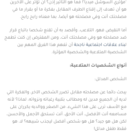
‘مؤثري السوشل ميديا’! فما هو التأثير إذن؟ أن تؤثر على الآخرين
هو أن تهدف إلى إقناع الطرف المقابل بفكرة ما أو بقرار ما في
مصلحتك أنت وفي مصلحته هو أيضا، بما معناه رابح رابح.
أما النقيض فهو، التلاعب، وأقصد به أن تقنع شخصا باتباع قرار
ضد مصلحته هو وفي مصلحتك أنت، ومن المفترض إن كنت تطمح
ل
بناء علاقات اجتماعية ناجحة
أن تفهم هذا الفرق المهم بين
الشخصية المتلاعبة والشخصية المؤثرة.
أنواع الشخصيات المتلاعبة:
الشخص المدلل:
يبحث دائما عن مصلحته مقابل تضرر الشخص الآخر، والفكرة التي
لديه أن الجميع مدين له ومطالب بتلبية رغباته ونزواته، لماذا؟ لأنه
مع الأسف تربى على هذا الشيء، من الصغر ووالديه يكرران على
مسامعه أنت الأفضل، أنت الأحق، أنت تستحق الأجمل والأحسن،
لكن هل هو جيد؟ هل هو شخص أفضل ليجذب شبيهه؟ لا، هو
فقط طفل مدلل!