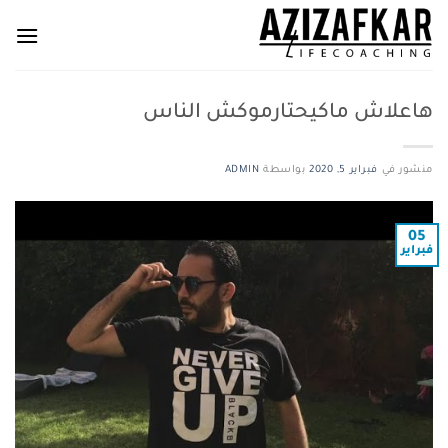
خطي
لمحتوى
هاعلاش ماكيحتارموكش الناس
منشور في
فبراير 5, 2020
بواسطة
ADMIN
05
فبراير