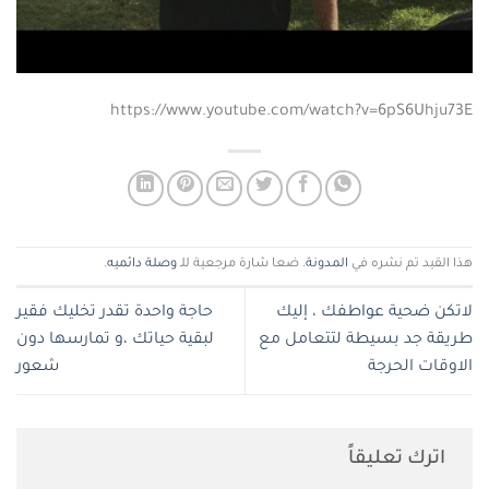
https://www.youtube.com/watch?v=6pS6Uhju73E
هذا القيد تم نشره في
المدونة
. ضعا شارة مرجعية للـ
وصلة دائميه
.
لاتكن ضحية عواطفك ، إليك
حاجة واحدة تقدر تخليك فقير
طريقة جد بسيطة لتتعامل مع
لبقية حياتك ،و تمارسها دون
الاوقات الحرجة
شعور
اترك تعليقاً