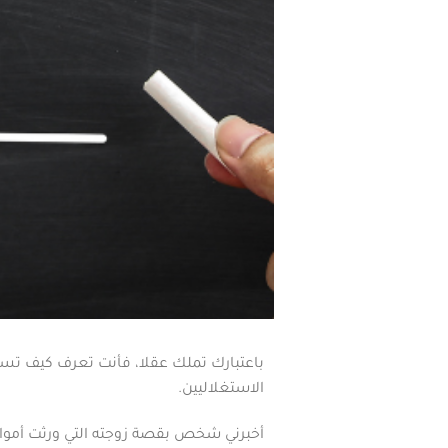
باعتبارك تملك عقلا، فأنت تعرف كيف تست
الاستغلاليين.
أخبرني شخص بقصة زوجته التي ورثت أموالا م