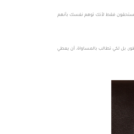
يستحقون فقط لأنك توهم نفسك بأنهم
طور، بل لكي تطالب بالمساواة، أن يعطي