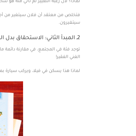
لماذا؟ لأن رغبة التغيير لم تأتي منه هو شخ
فتخلص من معتقد أن فلان سيتغير من أ
سيتغيرون.
2ـ المبدأ الثاني: الاستحقاق بدل المساواة
توجد فئة في المجتمع، في مقارنة دائمة م
الغني الفقير!
لماذا هذا يسكن في فيلا، ويركب سيارة بمئ