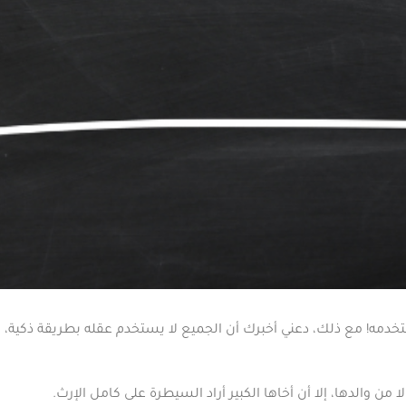
خدمه! مع ذلك، دعني أخبرك أن الجميع لا يستخدم عقله بطريقة ذكية،
ن والدها، إلا أن أخاها الكبير أراد السيطرة على كامل الإرث.