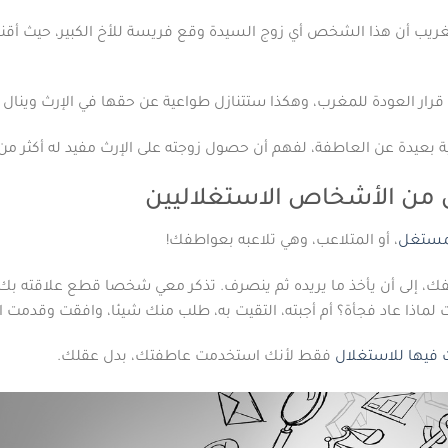
لغريب أن هذا الشخص أي زوج السيدة وقع فريسة للأخ الكبير، حيث أقنعه
ن قرار العودة للمغرب، وهكذا ستتنازل طواعية عن حقها في الإرث وينال ال
 بعيدة عن العاطفة، لفهم أن حصول زوجته على الإرث مفيد له أكثر من
لمستغل
، أو المتلاعب، وهي تلاعبه بعواطفك!
إلى أن يأخذ ما يريده ثم ينصرف. تذكر معي شخصا قطع علاقته بك، أ
اذا عاد فجأة؟ أم أجبته، التقيت به، طلب منك شيئا، وافقت وقدمت ال
 فيها للاستغلال
فقط لأنك استخدمت عاطفتك، بدل عقلك.