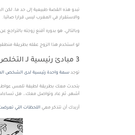
تبدو هذه القصة طبيعية إلى حد ما، لكن ا
والاستقرار في المغرب ليس قرارا صائبا.
وبالتالي، هو بدوره أقنع زوجته بالتراجع ع
لو استخدم هذا الزوج عقله بطريقة منطقية
3 مبادئ رئيسية لـ التخلص من الأشخاص الاستغلاليين
توجد
سمة واحدة رئيسية لدى الشخص ا
يتحدث معك بطريقة لطيفة تلمس عواطفك، 
أشهر، ثم عاد وتواصل معك… هل تساءلت لم
أريدك أن تتذكر معي
اللحظات التي تعرضت