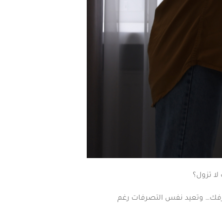
لا تزول؟
زفك… وتعيد نفس التصرفات رغم