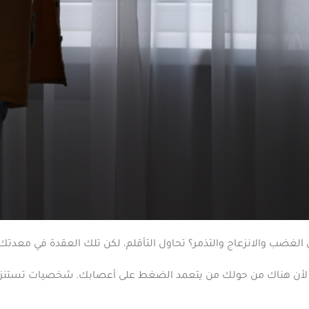
الغضب والانزعاج والتذمر؟ تحاول التأقلم، لكن تلك العقدة في معدتك 
ل لأن هناك من حولك من يتعمد الضغط على أعصابك. شخصيات تستن