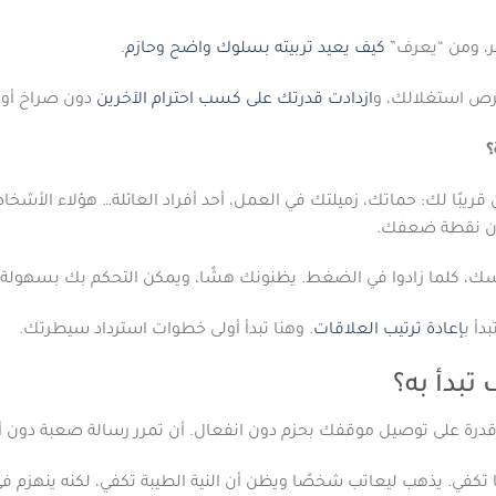
خر، ومن “يعرف”
كيف يعيد تربيته بسلوك واضح وحازم
.
رص استغلالك، و
ازدادت قدرتك على كسب احترام الآخرين
دون صراخ أو 
؟
قريبًا لك: حماتك، زميلتك في العمل، أحد أفراد العائلة… هؤلاء الأشخاص 
فون نقطة ضعفك.
ك، كلما زادوا في الضغط. يظنونك هشًا، ويمكن التحكم بك بسهولة.
دأ ب
إعادة ترتيب العلاقات
. وهنا تبدأ أولى خطوات استرداد سيطرتك.
تبدأ به؟
قدرة على توصيل موقفك بحزم دون انفعال. أن تمرر رسالة صعبة دون أن 
كفي. يذهب ليعاتب شخصًا ويظن أن النية الطيبة تكفي، لكنه ينهزم في ا